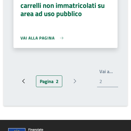
carrelli non immatricolati su
area ad uso pubblico
VAI ALLA PAGINA
Write th
Vai a…
Pagina
2
Pagina precedente
Pagina attuale
Prossima pagina