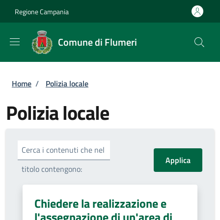
Salta al contenuto principale
Skip to footer content
Regione Campania
Comune di Flumeri
Briciole di pane
Home
/
Polizia locale
Polizia locale
Cerca i contenuti che nel
titolo contengono:
Chiedere la realizzazione e
l'assegnazione di un'area di