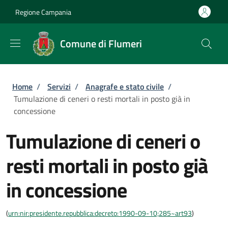
Salta al contenuto principale
Skip to footer content
Regione Campania
Comune di Flumeri
Briciole di pane
Home
/
Servizi
/
Anagrafe e stato civile
/
Tumulazione di ceneri o resti mortali in posto già in
concessione
Tumulazione di ceneri o
resti mortali in posto già
in concessione
(
urn:nir:presidente.repubblica:decreto:1990-09-10;285~art93
)