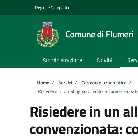
Salta al contenuto principale
Skip to footer content
Regione Campania
Comune di Flumeri
Amministrazione
Novità
Serv
Briciole di pane
Home
/
Servizi
/
Catasto e urbanistica
/
Risiedere in un alloggio di edilizia convenzionat
Risiedere in un all
convenzionata: c