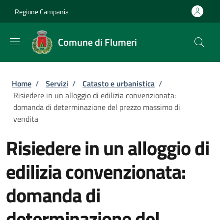
Salta al contenuto principale
Skip to footer content
Regione Campania
Comune di Flumeri
Briciole di pane
Home
/
Servizi
/
Catasto e urbanistica
/
Risiedere in un alloggio di edilizia convenzionata:
domanda di determinazione del prezzo massimo di
vendita
Risiedere in un alloggio di
edilizia convenzionata:
domanda di
determinazione del