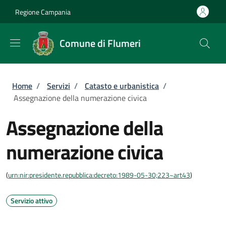
Salta al contenuto principale
Skip to footer content
Regione Campania
Comune di Flumeri
Briciole di pane
Home
/
Servizi
/
Catasto e urbanistica
/
Assegnazione della numerazione civica
Assegnazione della
numerazione civica
(
urn:nir:presidente.repubblica:decreto:1989-05-30;223~art43
)
Servizio attivo