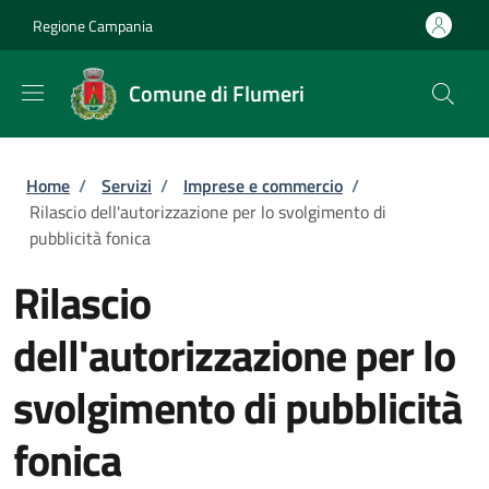
Salta al contenuto principale
Skip to footer content
Regione Campania
Comune di Flumeri
Briciole di pane
Home
/
Servizi
/
Imprese e commercio
/
Rilascio dell'autorizzazione per lo svolgimento di
pubblicità fonica
Rilascio
dell'autorizzazione per lo
svolgimento di pubblicità
fonica