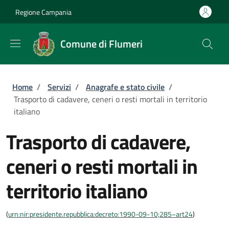
Salta al contenuto principale
Skip to footer content
Regione Campania
Comune di Flumeri
Briciole di pane
Home
/
Servizi
/
Anagrafe e stato civile
/
Trasporto di cadavere, ceneri o resti mortali in territorio
italiano
Trasporto di cadavere,
ceneri o resti mortali in
territorio italiano
(
urn:nir:presidente.repubblica:decreto:1990-09-10;285~art24
)