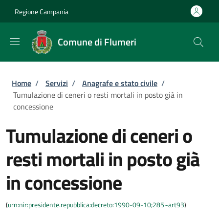
Salta al contenuto principale
Skip to footer content
Regione Campania
Comune di Flumeri
Briciole di pane
Home
/
Servizi
/
Anagrafe e stato civile
/
Tumulazione di ceneri o resti mortali in posto già in
concessione
Tumulazione di ceneri o
resti mortali in posto già
in concessione
(
urn:nir:presidente.repubblica:decreto:1990-09-10;285~art93
)