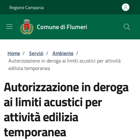
Salta al contenuto principale
Skip to footer content
Regione Campania
Comune di Flumeri
Briciole di pane
Home
/
Servizi
/
Ambiente
/
Autorizzazione in deroga ai limiti acustici per attività
edilizia temporanea
Autorizzazione in deroga
ai limiti acustici per
attività edilizia
temporanea