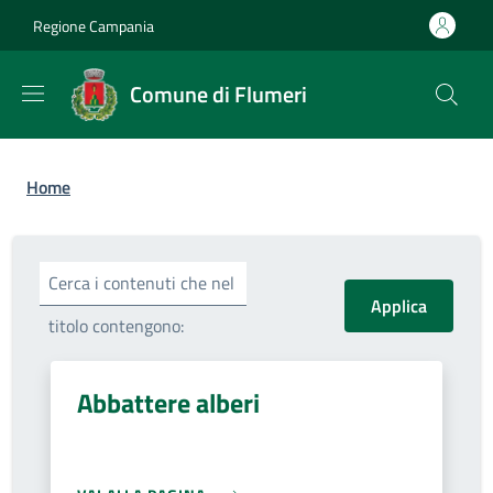
Salta al contenuto principale
Skip to footer content
Regione Campania
Comune di Flumeri
Briciole di pane
Home
Cerca i contenuti che nel
titolo contengono:
Abbattere alberi