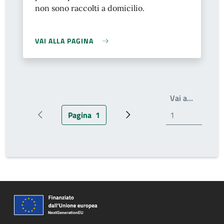
non sono raccolti a domicilio.
VAI ALLA PAGINA
Write th
Vai a…
Pagina
1
Pagina precedente
Pagina attuale
Prossima pagina